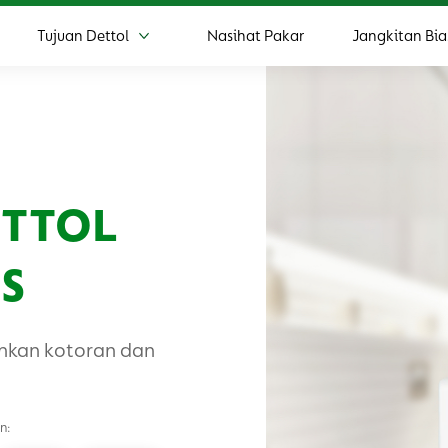
Tujuan Dettol
Nasihat Pakar
Jangkitan Bia
ih Produk
Lebih Tujuan Dettol
ETTOL
S
hkan kotoran dan
n: