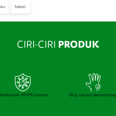
uku
Sabun
CIRI-CIRI
PRODUK
Membunuh 99.9% kuman
Diuji secara dermatolog