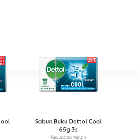
Cool
Sabun Buku Dettol Cool
S
65g 3s
Kegunaan harian