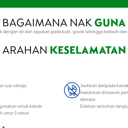
BAGAIMANA NAK
GUNA
 dengan air dan sapukan pada kulit, gosok sehingga berbuih dan b
ARAHAN
KESELAMATAN
n luar sahaja
Jauhkan daripada kana
melainkan di bawah pe
dewasa
igunakan untuk kanak-
Elakkan sentuhan lang
h umur 3 tahun