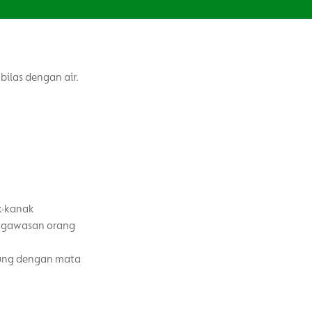
ilas dengan air.
k-kanak
ngawasan orang
sung dengan mata