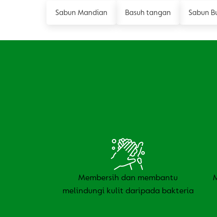
Sabun Mandian
Basuh tangan
Sabun B
Membersih dan membantu
melindungi kulit daripada bakteria