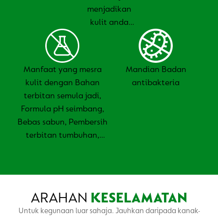
menjadikan
kulit anda
terasa sihat,
licin dan lembut
Manfaat yang mesra
Mandian Badan
kulit dengan Bahan
antibakteria
terbitan semula jadi,
Formula pH seimbang,
Bebas sabun, Pembersih
terbitan tumbuhan,
Tanpa TCC & Triclosan
ARAHAN
KESELAMATAN
Untuk kegunaan luar sahaja. Jauhkan daripada kanak-