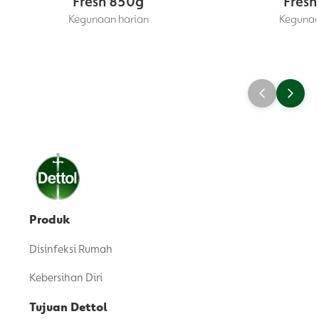
Fresh 850g
Fresh
Kegunaan harian
Kegunaa
Produk
Disinfeksi Rumah
Kebersihan Diri
Tujuan Dettol