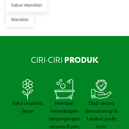
Sabun Mandian
Mandian
CIRI-CIRI
PRODUK
Edisi inspirasi
Memberi
Diuji secara
Jepun
kelembapan
dermatologi &
berpanjangan
Lembut pada
selama 8 jam,
kulit