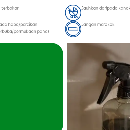
 terbakar
Jauhkan daripada kana
ada haba/percikan
Jangan merokok
terbuka/permukaan panas