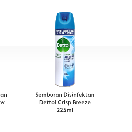
tan
Semburan Disinfektan
Sem
ew
Dettol Crisp Breeze
De
225ml