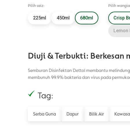
Pilih saiz:
Pilih wangia
225ml
450ml
680ml
Crisp B
Lemon 
Diuji & Terbukti: Berkesan
Semburan Disinfektan Dettol membantu melindungi
membunuh 99.9% bakteria dan virus pada permukaan
Tag:
Serba Guna
Dapur
Bilik Air
Kawasa