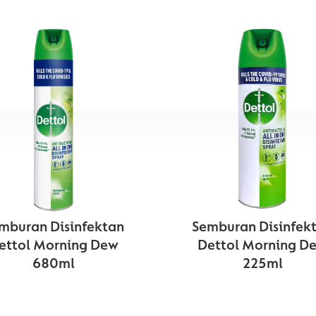
mburan Disinfektan
Semburan Disinfek
ettol Morning Dew
Dettol Morning D
680ml
225ml