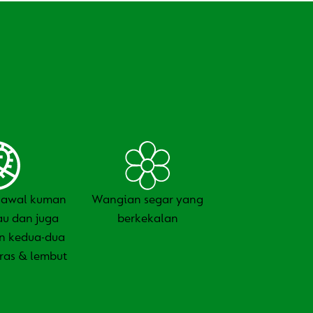
gawal kuman
Wangian segar yang
u dan juga
berkekalan
n kedua-dua
ras & lembut