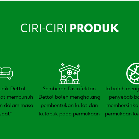
CIRI-CIRI
PRODUK
unik Dettol
Semburan Disinfektan
Ia boleh men
apat membunuh
Dettol boleh menghalang
penyebab ba
n dalam masa
pembentukan kulat dan
membersihka
saat*
kulapuk pada permukaan
permukaan ke