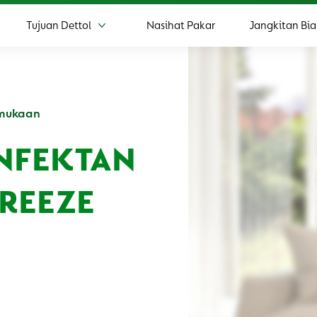
Tujuan Dettol
Nasihat Pakar
Jangkitan Bia
ih Produk
Lebih Tujuan Dettol
rmukaan
INFEKTAN
BREEZE