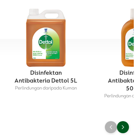
1 penutup penuh = 21 ml.
Disinfektan
Disin
Antibakteria Dettol 5L
Antibakte
50
Perlindungan daripada Kuman
Perlindungan 