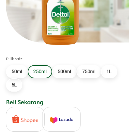
Pilih saiz:
50ml
250ml
500ml
750ml
1L
5L
Beli Sekarang