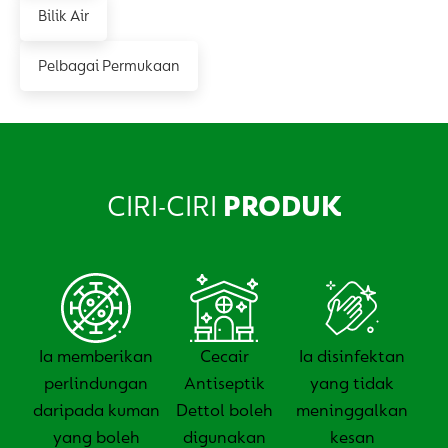
Bilik Air
Pelbagai Permukaan
CIRI-CIRI
PRODUK
Ia memberikan
Cecair
Ia disinfektan
perlindungan
Antiseptik
yang tidak
daripada kuman
Dettol boleh
meninggalkan
yang boleh
digunakan
kesan